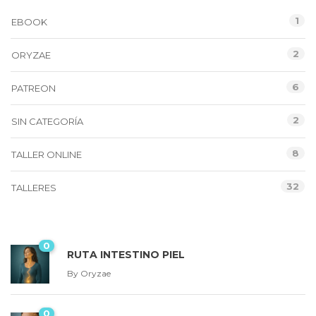
1
EBOOK
2
ORYZAE
6
PATREON
2
SIN CATEGORÍA
8
TALLER ONLINE
32
TALLERES
0
RUTA INTESTINO PIEL
By
Oryzae
0